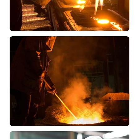
LEES MEER
Gietstaal
In goede samenwerking met onze
opdrachtgevers maken wij onder andere
onderdelen die worden toegepast in de
machinebouw, offshore- en maakindustrie.
LEES MEER