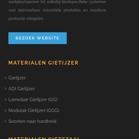
werkplaatspersen tot volledig klantspecifieke systemen
voor betrouwbare industriële prestaties en naadloze
productie-integratie.
BEZOEK WEBSITE
MATERIALEN GIETIJZER
Gietijzer
ADI Gietijzer
Lamellair Gietijzer (GG)
Nodulair Gietijzer (GGG)
Soorten naar hardheid