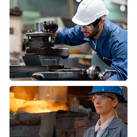
Machinefabriek
Buiten de machinale bewerking op onze eigen
producten kunt u ook bij ons terecht voor
bewerkingen gericht na klanten wens.
LEES MEER
Engineering
Dankzij onze ervaring en de nauwe
samenwerking met onze klanten zijn wij in staat
om hoogwaardige producten voor bedrijven in de