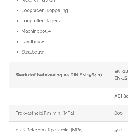
Loopraden, koppeling
Looprollen, lagers
Machinebouw
Landbouw
Staalbouw
EN-GJS-8
Werkstof betekening na DIN EN 1564 1)
EN-JS 110
ADI 800
Trekvastheid Rm min. [MPa]
800
0.2% Rekgrens Rp0,2 min. [MPa]
500